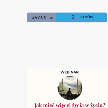
247.00
ZAMÓW
PLN